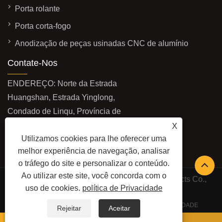
Porta rolante
Porta corta-fogo
Anodização de peças usinadas CNC de alumínio
Contate-Nos
ENDEREÇO: Norte da Estrada
Huangshan, Estrada Yinglong,
Condado de Linqu, Província de
Shandong, China
X
Utilizamos cookies para lhe oferecer uma
E-MAIL:
mingjuejinshu@gmail.com
melhor experiência de navegação, analisar
TEL:
+86-13406463210
o tráfego do site e personalizar o conteúdo.
Ao utilizar este site, você concorda com o
Copyright © 2026 Shandong Mingjue Metal Products Co.,
uso de cookies.
política de Privacidade
Ltd. Todos os direitos reservados.
LINKS
SITEMAP
RSS
XML
POLÍTICA DE PRIVACIDADE
Rejeitar
Aceitar