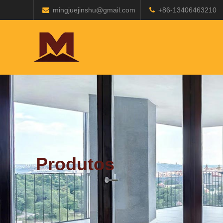
mingjuejinshu@gmail.com
+86-13406463210
Produtos