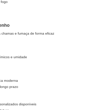
 fogo
penho
ia chamas e fumaça de forma eficaz
uímicos e umidade
ica moderna
 longo prazo
sonalizados disponíveis