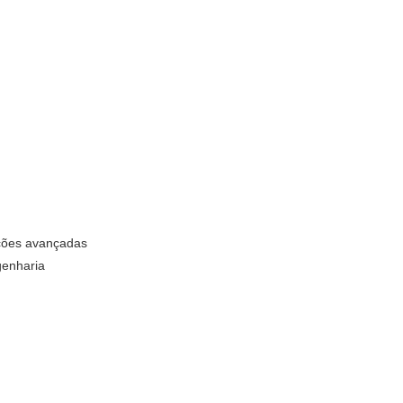
ações avançadas
genharia